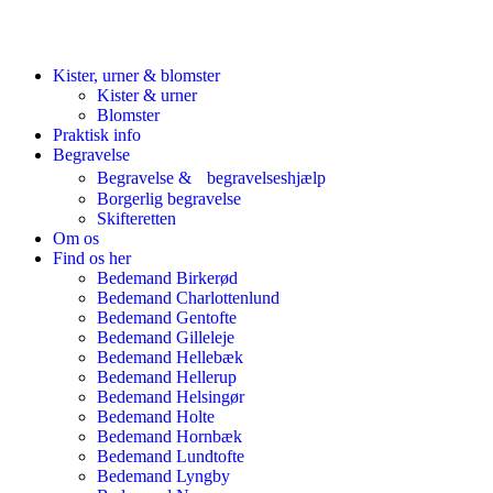
Kister, urner & blomster
Kister & urner
Blomster
Praktisk info
Begravelse
Begravelse & begravelseshjælp
Borgerlig begravelse
Skifteretten
Om os
Find os her
Bedemand Birkerød
Bedemand Charlottenlund
Bedemand Gentofte
Bedemand Gilleleje
Bedemand Hellebæk
Bedemand Hellerup
Bedemand Helsingør
Bedemand Holte
Bedemand Hornbæk
Bedemand Lundtofte
Bedemand Lyngby