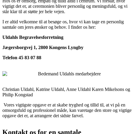
Hos os er omsorg, empati og tillid altid i centrum. Vi forstår, hvor
vigtigt det er, at ceremonien bliver personlig og meningsfuld, og vi
står klar til at støtte jer hele vejen.
I er altid velkomne til at besøge os, hvor vi kan tage en personlig
samtale om jeres ønsker og behov. I finder os her:
Uldahls Begravelsesforretning
Jægersborgvej 1,
2800 Kongens Lyngby
Telefon 45 83 07 88
Christian Uldahl, Katrine Uldahl, Anne Uldahl Karen Mikelsons og
Philip Kongstad
Vores vigtigste opgave er at skabe tryghed og tillid til, at vi på en
omsorgsfuld og professionel måde, kan varetage den store og vigtige
opgave det er, at arrangere det sidste farvel.
Kontakt os for en samtale