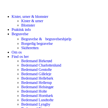
Kister, urner & blomster
Kister & urner
Blomster
Praktisk info
Begravelse
Begravelse & begravelseshjælp
Borgerlig begravelse
Skifteretten
Om os
Find os her
Bedemand Birkerød
Bedemand Charlottenlund
Bedemand Gentofte
Bedemand Gilleleje
Bedemand Hellebæk
Bedemand Hellerup
Bedemand Helsingør
Bedemand Holte
Bedemand Hornbæk
Bedemand Lundtofte
Bedemand Lyngby