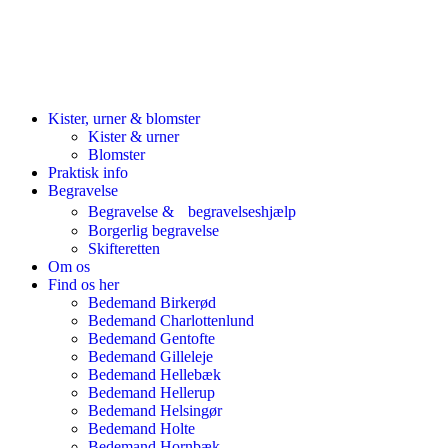
Kister, urner & blomster
Kister & urner
Blomster
Praktisk info
Begravelse
Begravelse & begravelseshjælp
Borgerlig begravelse
Skifteretten
Om os
Find os her
Bedemand Birkerød
Bedemand Charlottenlund
Bedemand Gentofte
Bedemand Gilleleje
Bedemand Hellebæk
Bedemand Hellerup
Bedemand Helsingør
Bedemand Holte
Bedemand Hornbæk